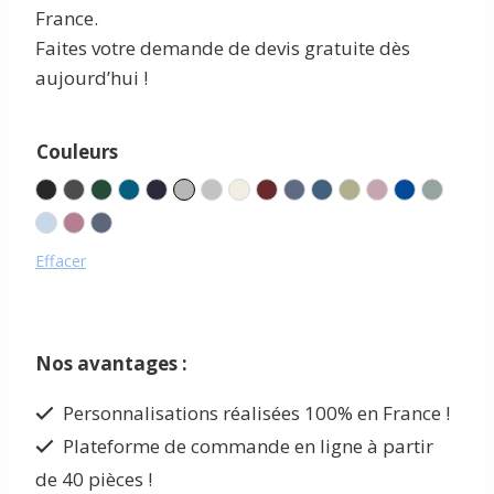
France.
Faites votre demande de devis gratuite dès
aujourd’hui !
Couleurs
Black
Black Melange
Bottle Green
Deep Sea Blue
French Navy
Grey Mist
Heather Grey
Ivory
Maroon
Navy Melange
Ocean Blue
Pistacchio
Rose Pink
Royal Blu
Sage
Sky Blue
Soft Mulberry
Stone Blue
Effacer
Nos avantages :
Personnalisations réalisées 100% en France !
Plateforme de commande en ligne à partir
de 40 pièces !