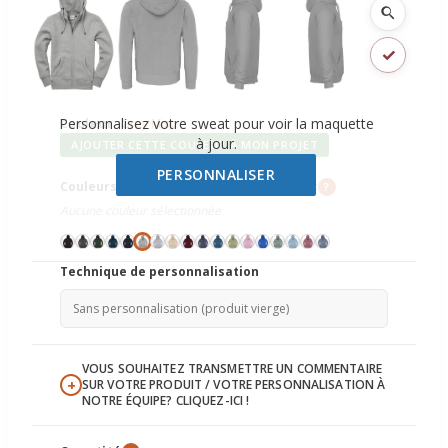
Personnalisez votre sweat pour voir la maquette
Couleur :
Grey Mist
à jour.
AJOUTER CETTE COULEUR À MON PROJET
PERSONNALISER
Couleurs sélectionnées pour mon projet
?
Aucune couleur sélectionnée
Technique de personnalisation
Sans personnalisation (produit vierge)
VOUS SOUHAITEZ TRANSMETTRE UN COMMENTAIRE
+
SUR VOTRE PRODUIT / VOTRE PERSONNALISATION À
NOTRE ÉQUIPE? CLIQUEZ-ICI !