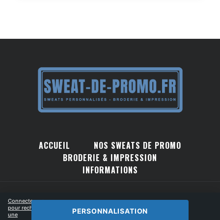
ACCUEIL
NOS SWEATS DE PROMO
BRODERIE & IMPRESSION
INFORMATIONS
© 2026 sweat-de-promo.fr - Une marque du
Connectez-vous
pour recharger
PERSONNALISATION
groupe Flock You
une